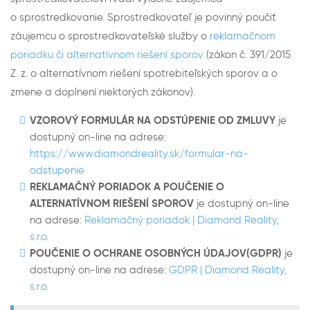
o sprostredkovanie. Sprostredkovateľ je povinný poučiť
záujemcu o sprostredkovateľské služby o
reklamačnom
poriadku či alternatívnom riešení sporov
(zákon č. 391/2015
Z. z. o alternatívnom riešení spotrebiteľských sporov a o
zmene a doplnení niektorých zákonov).
VZOROVÝ FORMULÁR NA ODSTÚPENIE OD ZMLUVY
je
dostupný on-line na adrese:
https://www.diamondreality.sk/formular-na-
odstupenie
REKLAMAČNÝ PORIADOK A POUČENIE O
ALTERNATÍVNOM RIEŠENÍ SPOROV
je dostupný on-line
na adrese:
Reklamačný poriadok | Diamond Reality,
s.r.o.
POUČENIE O OCHRANE OSOBNÝCH ÚDAJOV(GDPR)
je
dostupný on-line na adrese:
GDPR | Diamond Reality,
s.r.o.