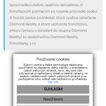
Sprostredkovateľom, realitnou kanceláriou či
franchízovým partnerom sa rozumie právnická osoba
či fyzická osoba podnikateľ, ktorá využíva označenie
Diamond Reality a ktorá uzatvorila franchízovú
zmluvu (zmluvu o zaradení do skupiny Diamond
Reality) so spoločnosťou Diamond Reality
Franchising, s.r.o.
Používame cookies
Intranet Diamond Reality
Súbory cookie a ďalšie technológie sledovania
používame na zlepšenie vášho zážitku z prehliadania
našich webových stránok, na to, aby sme vám
Webmail Diamond Reality
zobrazovali prispôsobený obsah a cielené reklamy, na
analýzu návštevnosti našich webových stránok a na
pochopenie toho, odkiaľ naši návštevníci prichádzajú.
Viac info
©2021 Diamond Reality - všetky práva vyhradené
SÚHLASÍM
Logo a názov Diamond Reality je zaregistrovaná ochranná
známka.
Nesúhlasím