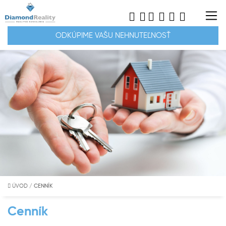
ODKÚPIME VAŠU NEHNUTEĽNOSŤ
ÚVOD
/
CENNÍK
Cenník