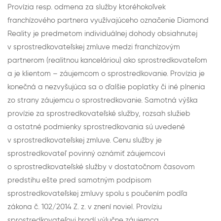
Provízia resp. odmena za služby ktoréhokoľvek
franchízového partnera využívajúceho označenie Diamond
Reality je predmetom individuálnej dohody obsiahnutej
v sprostredkovateľskej zmluve medzi franchízovým
partnerom (realitnou kanceláriou) ako sprostredkovateľom
a je klientom – záujemcom o sprostredkovanie. Provízia je
konečná a nezvyšujúca sa o ďalšie poplatky či iné plnenia
zo strany záujemcu o sprostredkovanie. Samotná výška
provízie za sprostredkovateľské služby, rozsah služieb
a ostatné podmienky sprostredkovania sú uvedené
v sprostredkovateľskej zmluve. Cenu služby je
sprostredkovateľ povinný oznámiť záujemcovi
o sprostredkovateľské služby v dostatočnom časovom
predstihu ešte pred samotným podpisom
sprostredkovateľskej zmluvy spolu s poučením podľa
zákona č. 102/2014 Z. z. v znení noviel. Províziu
sprostredkovateľovi hradí výlučne záujemca