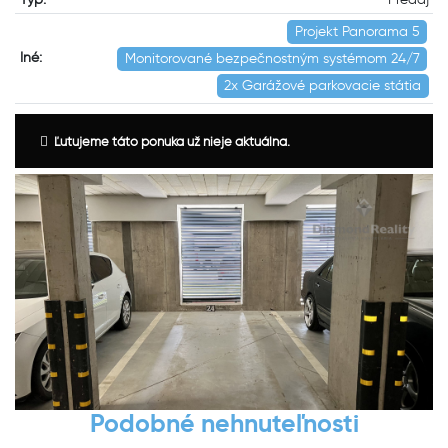
Projekt Panorama 5
Iné:
Monitorované bezpečnostným systémom 24/7
2x Garážové parkovacie státia
Ľutujeme táto ponuka už nieje aktuálna.
Podobné nehnuteľnosti