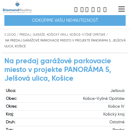
ODKÚPIME VAŠU NEHNUTEĽNOSŤ
ÚVOD
/
PREDAJ, GARÁŽE, KOŠICKÝ KRAJ, KOŠICE-VYŠNÉ OPÁTSKE
/
NA PREDAJ GARÁŽOVÉ PARKOVACIE MIESTO V PROJEKTE PANORÁMA 5, JELŠOVÁ
ULICA, KOŠICE
Na predaj garážové parkovacie
miesto v projekte PANORÁMA 5,
Jelšová ulica, Košice
Ulica:
Jelšová
Obec:
Košice-Vyšné Opátske
Okres:
Košice IV
Kraj:
Košický kraj
Druh:
Ostatné
Typ:
Predaj