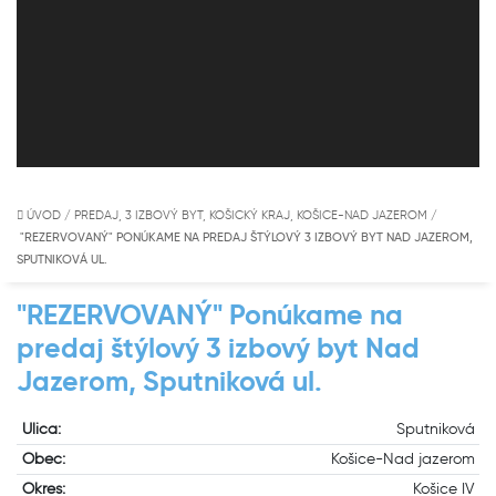
ÚVOD
/
PREDAJ, 3 IZBOVÝ BYT, KOŠICKÝ KRAJ, KOŠICE-NAD JAZEROM
/
"REZERVOVANÝ" PONÚKAME NA PREDAJ ŠTÝLOVÝ 3 IZBOVÝ BYT NAD JAZEROM,
SPUTNIKOVÁ UL.
"REZERVOVANÝ" Ponúkame na
predaj štýlový 3 izbový byt Nad
Jazerom, Sputniková ul.
Ulica:
Sputniková
Obec:
Košice-Nad jazerom
Okres:
Košice IV