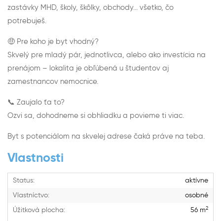
zastávky MHD, školy, škôlky, obchody... všetko, čo
potrebuješ.
🤑 Pre koho je byt vhodný?
Skvelý pre mladý pár, jednotlivca, alebo ako investícia na
prenájom – lokalita je obľúbená u študentov aj
zamestnancov nemocnice.
📞 Zaujalo ťa to?
Ozvi sa, dohodneme si obhliadku a povieme ti viac.
Byt s potenciálom na skvelej adrese čaká práve na teba.
Vlastnosti
Status:
aktívne
Vlastníctvo:
osobné
2
Úžitková plocha:
56 m