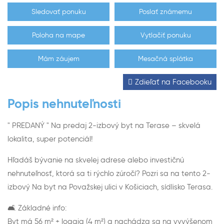
Sledovať ponuku
Poslať známemu
Poloha na mape
Vytlačiť ponuku
Mám záujem
Mesačná splátka
Zdieľať na Facebooku
Popis nehnuteľnosti
" PREDANÝ " Na predaj 2-izbový byt na Terase – skvelá
lokalita, super potenciál!
Hľadáš bývanie na skvelej adrese alebo investičnú
nehnuteľnosť, ktorá sa ti rýchlo zúročí? Pozri sa na tento 2-
izbový Na byt na Považskej ulici v Košiciach, sídlisko Terasa.
🛋 Základné info:
Byt má 56 m² + loggia (4 m²) a nachádza sa na vyvýšenom