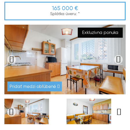
165 000 €
Splátka úveru:
*
Exkluzívna ponuka
Pridať medzi obľúbené