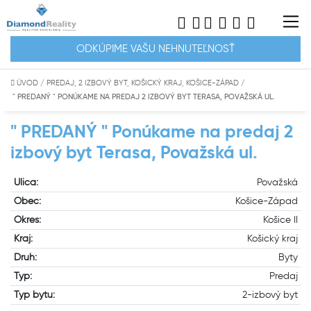
ODKÚPIME VAŠU NEHNUTEĽNOSŤ
ÚVOD
/
PREDAJ, 2 IZBOVÝ BYT, KOŠICKÝ KRAJ, KOŠICE-ZÁPAD
/
" PREDANÝ " PONÚKAME NA PREDAJ 2 IZBOVÝ BYT TERASA, POVAŽSKÁ UL.
" PREDANÝ " Ponúkame na predaj 2
izbový byt Terasa, Považská ul.
Ulica:
Považská
Obec:
Košice-Západ
Okres:
Košice II
Kraj:
Košický kraj
Druh:
Byty
Typ:
Predaj
Typ bytu:
2-izbový byt