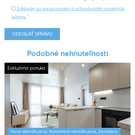
Súhlasím so spracovaním a uchovávaním osobných
*
údajov
Podobné nehnuteľnosti
Exkluzívna ponuka
super lokalita