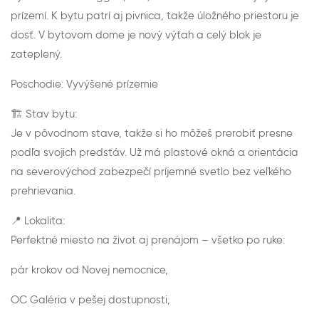
prízemí. K bytu patrí aj pivnica, takže úložného priestoru je
dosť. V bytovom dome je nový výťah a celý blok je
zateplený.
Poschodie: Vyvýšené prízemie
🏗 Stav bytu:
Je v pôvodnom stave, takže si ho môžeš prerobiť presne
podľa svojich predstáv. Už má plastové okná a orientácia
na severovýchod zabezpečí príjemné svetlo bez veľkého
prehrievania.
📍 Lokalita:
Perfektné miesto na život aj prenájom – všetko po ruke:
pár krokov od Novej nemocnice,
OC Galéria v pešej dostupnosti,