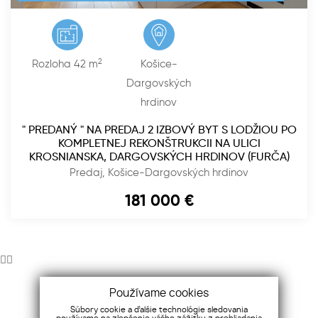
2
Rozloha 36 m
Košice-Juh
PREDANÝ - Na predaj pekný 2 izbový byt na ulici
Krivá, Košice - Juh
Predaj, Košice-Juh
183 000
€
Používame cookies
Intranet Diamond Reality
Súbory cookie a ďalšie technológie sledovania