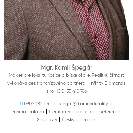
Mgr. Kamil Špegár
Maklér pre lokalitu Košice a blízke okolie. Realitnú činnosť
vykonáva cez franchízového partnera - Infinity Diamonds
s.r.o., IČO: 55 410 766
0905 982 116
spegar@diamondreality.sk
Ponuka makléra
Certifikáty a ocenenia
Referencie
Slovensky
Česky
Deutsch