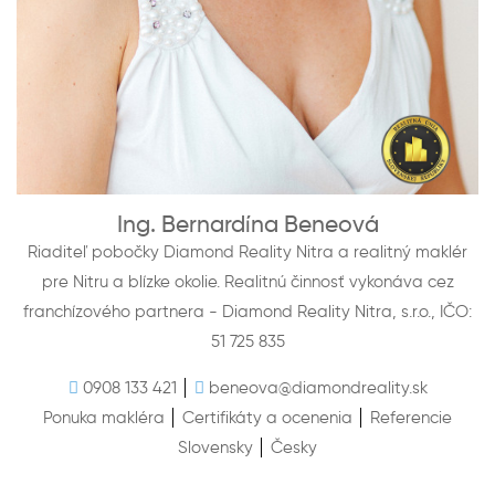
Ing. Bernardína Beneová
Riaditeľ pobočky Diamond Reality Nitra a realitný maklér
pre Nitru a blízke okolie. Realitnú činnosť vykonáva cez
franchízového partnera - Diamond Reality Nitra, s.r.o., IČO:
51 725 835
0908 133 421
beneova@diamondreality.sk
Ponuka makléra
Certifikáty a ocenenia
Referencie
Slovensky
Česky