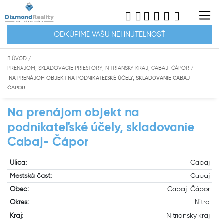
ODKÚPIME VAŠU NEHNUTEĽNOSŤ
ÚVOD
/
PRENÁJOM, SKLADOVACIE PRIESTORY, NITRIANSKY KRAJ, CABAJ-ČÁPOR
/
NA PRENÁJOM OBJEKT NA PODNIKATEĽSKÉ ÚČELY, SKLADOVANIE CABAJ-
ČÁPOR
Na prenájom objekt na
podnikateľské účely, skladovanie
Cabaj- Čápor
Ulica:
Cabaj
Mestská časť:
Cabaj
Obec:
Cabaj-Čápor
Okres:
Nitra
Kraj:
Nitriansky kraj