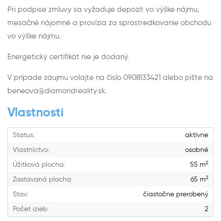
Pri podpise zmluvy sa vyžaduje depozit vo výške nájmu,
mesačné nájomné a provízia za sprostredkovanie obchodu
vo výške nájmu.
Energetický certifikát nie je dodaný.
V prípade záujmu volajte na číslo 0908133421 alebo píšte na
beneova@diamondreality.sk.
Vlastnosti
Status:
aktívne
Vlastníctvo:
osobné
2
Úžitková plocha:
55 m
2
Zastavaná plocha:
65 m
Stav:
čiastočne prerobený
Počet izieb:
2