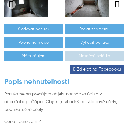
Sledovať ponuku
Poslať známemu
Poloha na mape
Vytlačiť ponuku
Mám záujem
Mesačná splátka
Zdieľať na Facebooku
Popis nehnuteľnosti
Ponúkame na prenájom objekt nachádzajúci sa v
obci Cabaj - Čápor. Objekt je vhodný na skladové účely,
podnikateľské účely.
Cena 1 euro za m2.