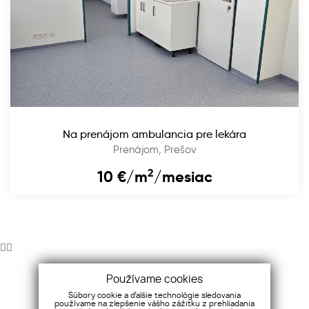
Na prenájom ambulancia pre lekára
Prenájom, Prešov
2
10
€/m
/mesiac
Používame cookies
Intranet Diamond Reality
Súbory cookie a ďalšie technológie sledovania
používame na zlepšenie vášho zážitku z prehliadania