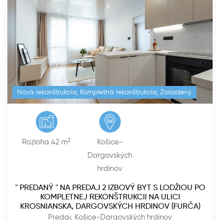
super lokalita
2
Rozloha 36 m
Košice-Juh
PREDANÝ - Na predaj pekný 2 izbový byt na ulici
Krivá, Košice - Juh
Predaj, Košice-Juh
183 000
€