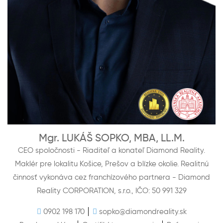
Mgr. LUKÁŠ SOPKO, MBA, LL.M.
CEO spoločnosti - Riaditeľ a konateľ Diamond Reality.
Maklér pre lokalitu Košice, Prešov a blízke okolie. Realitnú
činnosť vykonáva cez franchízového partnera - Diamond
Reality CORPORATION, s.r.o., IČO: 50 991 329
0902 198 170
sopko@diamondreality.sk