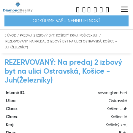
ODKÚPIME VAŠU NEHNUTEĽNOSŤ
ÚVOD
/
PREDAJ, 2 IZBOVÝ BYT, KOŠICKÝ KRAJ, KOŠICE-JUH
/
REZERVOVANÝ: NA PREDAJ 2 IZBOVÝ BYT NA ULICI OSTRAVSKÁ, KOŠICE -
JUH(ŽELEZNÍKY)
REZERVOVANÝ: Na predaj 2 izbový
byt na ulici Ostravská, Košice -
Juh(Železníky)
Interné ID:
sevsergbrethert
Ulica:
Ostravská
Obec:
Košice-Juh
Okres:
Košice IV
Kraj:
Košický kraj
Druh:
Byty