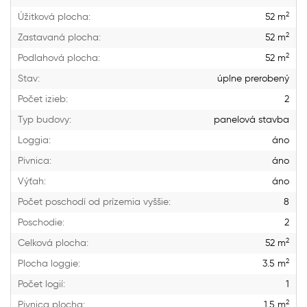
2
Úžitková plocha:
52 m
2
Zastavaná plocha:
52 m
2
Podlahová plocha:
52 m
Stav:
úplne prerobený
Počet izieb:
2
Typ budovy:
panelová stavba
Loggia:
áno
Pivnica:
áno
Výťah:
áno
Počet poschodí od prízemia vyššie:
8
Poschodie:
2
2
Celková plocha:
52 m
2
Plocha loggie:
3.5 m
Počet logií:
1
2
Pivnica plocha:
1.5 m