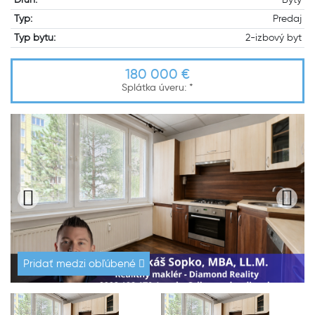
Typ:
Predaj
Typ bytu:
2-izbový byt
180 000 €
Splátka úveru:
*
Pridať medzi obľúbené