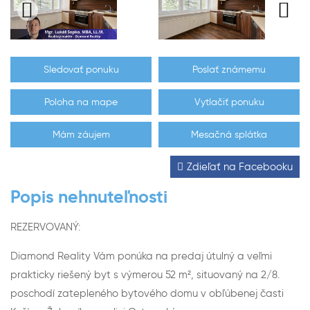
Sledovať ponuku
Poslať známemu
Poloha na mape
Vytlačiť ponuku
Mám záujem
Mesačná splátka
Zdieľať na Facebooku
Popis nehnuteľnosti
REZERVOVANÝ:
Diamond Reality Vám ponúka na predaj útulný a veľmi
prakticky riešený byt s výmerou 52 m², situovaný na 2/8.
poschodí zatepleného bytového domu v obľúbenej časti