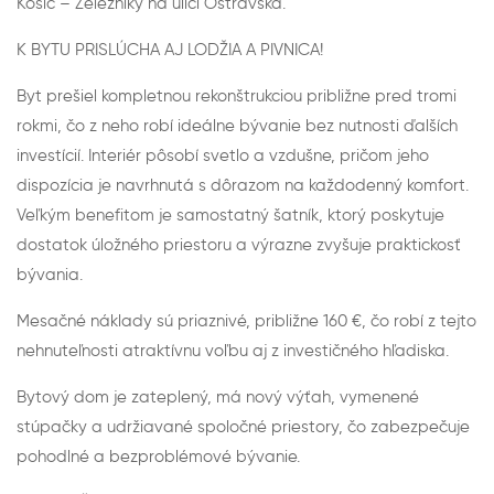
Košíc – Železníky na ulici Ostravská.
K BYTU PRISLÚCHA AJ LODŽIA A PIVNICA!
Byt prešiel kompletnou rekonštrukciou približne pred tromi
rokmi, čo z neho robí ideálne bývanie bez nutnosti ďalších
investícií. Interiér pôsobí svetlo a vzdušne, pričom jeho
dispozícia je navrhnutá s dôrazom na každodenný komfort.
Veľkým benefitom je samostatný šatník, ktorý poskytuje
dostatok úložného priestoru a výrazne zvyšuje praktickosť
bývania.
Mesačné náklady sú priaznivé, približne 160 €, čo robí z tejto
nehnuteľnosti atraktívnu voľbu aj z investičného hľadiska.
Bytový dom je zateplený, má nový výťah, vymenené
stúpačky a udržiavané spoločné priestory, čo zabezpečuje
pohodlné a bezproblémové bývanie.