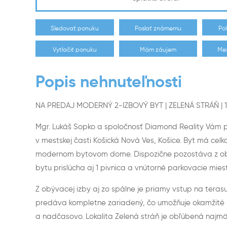
Sledovať ponuku
Poslať známemu
Po
Vytlačiť ponuku
Mám záujem
Mes
Popis nehnuteľnosti
NA PREDAJ MODERNÝ 2-IZBOVÝ BYT | ZELENÁ STRÁŇ | 1
Mgr. Lukáš Sopko a spoločnosť Diamond Reality Vám po
v mestskej časti Košická Nová Ves, Košice. Byt má celk
modernom bytovom dome. Dispozične pozostáva z obýv
bytu prislúcha aj 1 pivnica a vnútorné parkovacie mies
Z obývacej izby aj zo spálne je priamy vstup na terasu
predáva kompletne zariadený, čo umožňuje okamžité nas
a nadčasovo. Lokalita Zelená stráň je obľúbená najmä