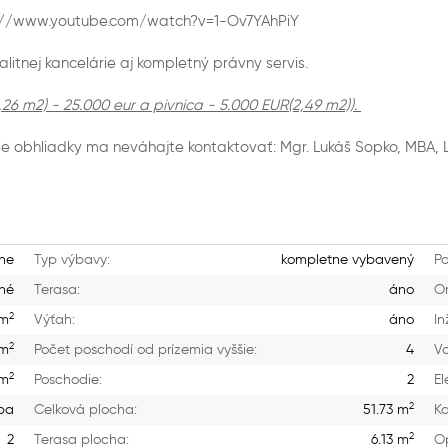
ttps://www.youtube.com/watch?v=1-Ov7YAhPiY
litnej kancelárie aj kompletný právny servis.
26 m2) - 25.000 eur a pivnica - 5.000 EUR(2,49 m2)).
e obhliadky ma neváhajte kontaktovať: Mgr. Lukáš Sopko, MBA, LL.
vne
Typ výbavy:
kompletne vybavený
Po
né
Terasa:
áno
Or
2
 m
Výťah:
áno
In
2
 m
Počet poschodí od prízemia vyššie:
4
V
2
 m
Poschodie:
2
El
2
ba
Celková plocha:
51.73 m
Ka
2
2
Terasa plocha:
6.13 m
Op