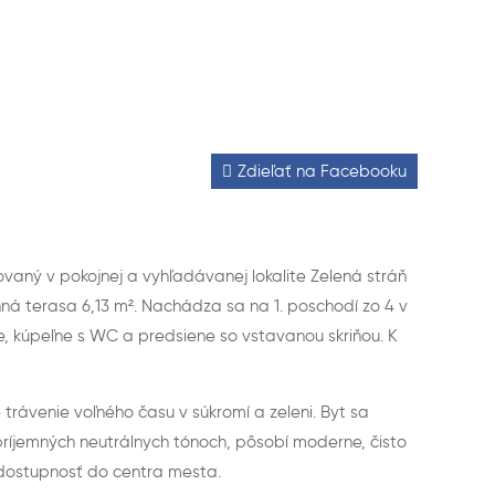
Zdieľať na Facebooku
aný v pokojnej a vyhľadávanej lokalite Zelená stráň
nná terasa 6,13 m². Nachádza sa na 1. poschodí zo 4 v
 kúpeľne s WC a predsiene so vstavanou skriňou. K
trávenie voľného času v súkromí a zeleni. Byt sa
 príjemných neutrálnych tónoch, pôsobí moderne, čisto
 dostupnosť do centra mesta.