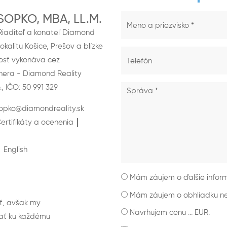
SOPKO, MBA, LL.M.
Riaditeľ a konateľ Diamond
lokalitu Košice, Prešov a blízke
nnosť vykonáva cez
nera - Diamond Reality
, IČO: 50 991 329
opko@diamondreality.sk
ertifikáty a ocenenia
English
Mám záujem o ďalšie inform
Mám záujem o obhliadku neh
sť, avšak my
Navrhujem cenu ... EUR.
ať ku každému