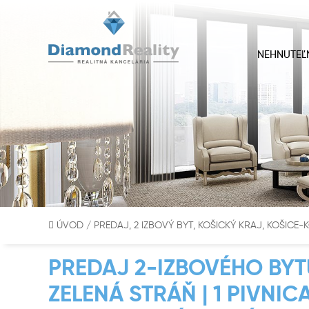
NEHNUTEĽ
ÚVOD
/
PREDAJ, 2 IZBOVÝ BYT, KOŠICKÝ KRAJ, KOŠICE
PREDAJ 2-IZBOVÉHO BYTU
ZELENÁ STRÁŇ | 1 PIVNICA