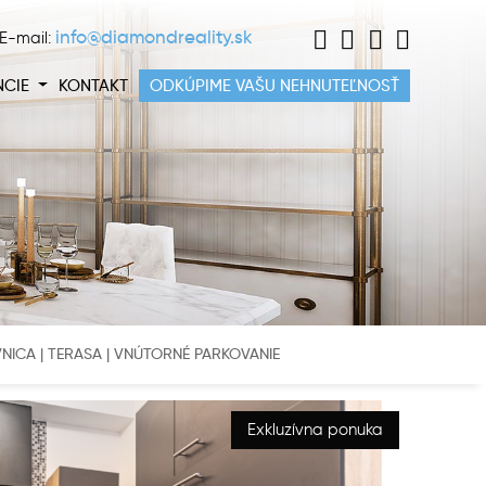
info@diamondreality.sk
E-mail:
NCIE
KONTAKT
ODKÚPIME VAŠU NEHNUTEĽNOSŤ
VNICA | TERASA | VNÚTORNÉ PARKOVANIE
Exkluzívna ponuka