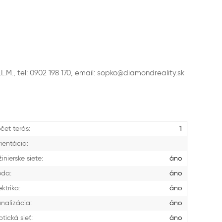
M., tel: 0902 198 170, email: sopko@diamondreality.sk
čet terás:
1
ientácia:
žinierske siete:
áno
oda:
áno
ektrika:
áno
nalizácia:
áno
tická sieť:
áno