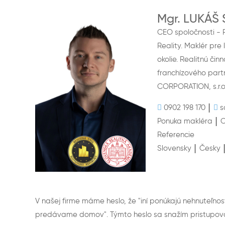
Mgr. LUKÁŠ 
CEO spoločnosti - 
Reality. Maklér pre 
okolie. Realitnú či
franchízového part
CORPORATION, s.r.o.
0902 198 170
s
Ponuka makléra
C
Referencie
Slovensky
Česky
V našej firme máme heslo, že "iní ponúkajú nehnuteľno
predávame domov". Týmto heslo sa snažím pristupov