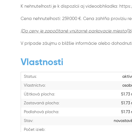
K nehnuteľnosti je k dispozícii aj videoobhliadka: h
Cena nehnuteľnosti: 259.000 €. Cena zahŕňa províziu rea
(Do ceny je započítané vnútorné parkovacie miesto(16,
V prípade záujmu o bližšie informácie alebo dohodnuti
Vlastnosti
Status:
aktí
Vlastníctvo:
osob
Úžitková plocha:
51.73
Zastavaná plocha:
51.73
Podlahová plocha:
51.73
Stav:
novostav
Počet izieb: