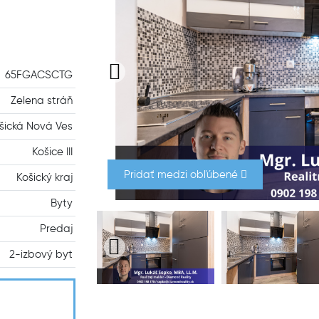
65FGACSCTG
Zelena stráň
šická Nová Ves
Košice III
Pridať medzi obľúbené
Košický kraj
Byty
Predaj
2-izbový byt