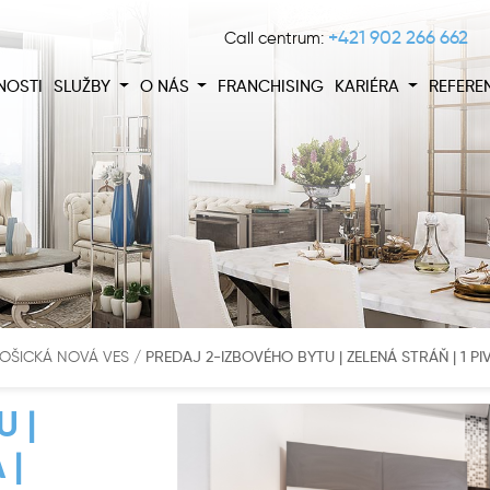
+421 902 266 662
Call centrum:
NOSTI
SLUŽBY
O NÁS
FRANCHISING
KARIÉRA
REFERE
-KOŠICKÁ NOVÁ VES
/
PREDAJ 2-IZBOVÉHO BYTU | ZELENÁ STRÁŇ | 1 PI
 |
 |