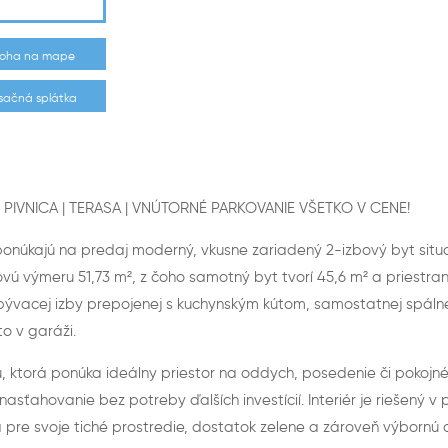
loha na mape
ačná splátka
 PIVNICA | TERASA | VNÚTORNÉ PARKOVANIE VŠETKO V CENE!
núkajú na predaj moderný, vkusne zariadený 2-izbový byt situov
ovú výmeru 51,73 m², z čoho samotný byt tvorí 45,6 m² a priestra
acej izby prepojenej s kuchynským kútom, samostatnej spálne,
to v garáži.
, ktorá ponúka ideálny priestor na oddych, posedenie či pokojné 
ťahovanie bez potreby ďalších investícií. Interiér je riešený v
 pre svoje tiché prostredie, dostatok zelene a zároveň výbornú